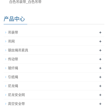
白色吊装带_白色吊带
产品中心
+
吊装带
+
吊网
+
钢丝绳吊索具
+
传动带
+
玻纤绳
+
引纸绳
+
尼龙绳
+
尼龙安全网
+
高空安全带