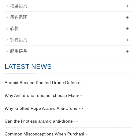
+
横梁吊具
+
吊钩吊环
+
软梯
+
钢卷吊具
+
起重链条
LATEST NEWS
Aramid Braided Knotted Drone Defens···
Why Anti-drone rope net choose Flam···
Why Knotted Rope Aramid Anti-Drone ···
Can the knotless aramid anti-drone ···
Common Misconceptions When Purchasi···