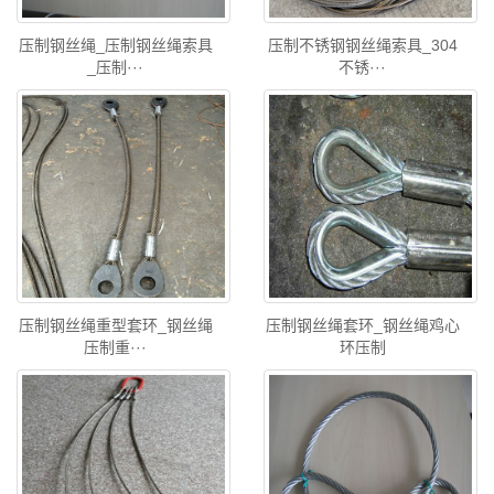
压制钢丝绳_压制钢丝绳索具
压制不锈钢钢丝绳索具_304
_压制···
不锈···
压制钢丝绳重型套环_钢丝绳
压制钢丝绳套环_钢丝绳鸡心
压制重···
环压制