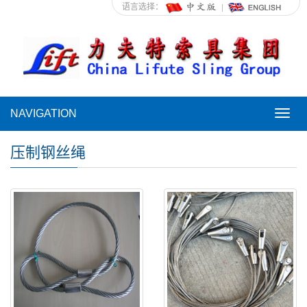
语言选择：
NAVIGATION
NAVI
压制钢丝绳