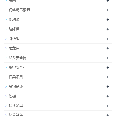
+
吊网
+
钢丝绳吊索具
+
传动带
+
玻纤绳
+
引纸绳
+
尼龙绳
+
尼龙安全网
+
高空安全带
+
横梁吊具
+
吊钩吊环
+
软梯
+
钢卷吊具
+
起重链条