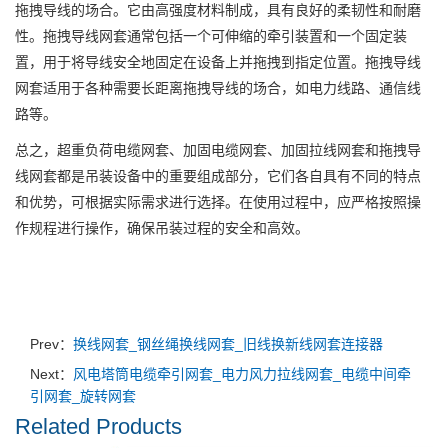
拖拽导线的场合。它由高强度材料制成，具有良好的柔韧性和耐磨
性。拖拽导线网套通常包括一个可伸缩的牵引装置和一个固定装
置，用于将导线安全地固定在设备上并拖拽到指定位置。拖拽导线
网套适用于各种需要长距离拖拽导线的场合，如电力线路、通信线
路等。
总之，超重负荷电缆网套、加固电缆网套、加固拉线网套和拖拽导
线网套都是吊装设备中的重要组成部分，它们各自具有不同的特点
和优势，可根据实际需求进行选择。在使用过程中，应严格按照操
作规程进行操作，确保吊装过程的安全和高效。
Prev：
换线网套_钢丝绳换线网套_旧线换新线网套连接器
Next：
风电塔筒电缆牵引网套_电力风力拉线网套_电缆中间牵
引网套_旋转网套
Related Products