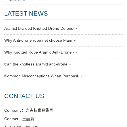
LATEST NEWS
Aramid Braided Knotted Drone Defens···
Why Anti-drone rope net choose Flam···
Why Knotted Rope Aramid Anti-Drone ···
Can the knotless aramid anti-drone ···
Common Misconceptions When Purchasi···
CONTACT US
Company：力夫特索具集团
Contact：王丽莉