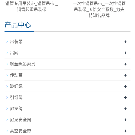
钢管专用吊装带_钢管吊带 _
一次性钢管吊带_一次性钢管
钢管起重吊装带
吊装带_ 6倍安全系数_力夫
特知名品牌
产品中心
+
吊装带
+
吊网
+
钢丝绳吊索具
+
传动带
+
玻纤绳
+
引纸绳
+
尼龙绳
+
尼龙安全网
+
高空安全带