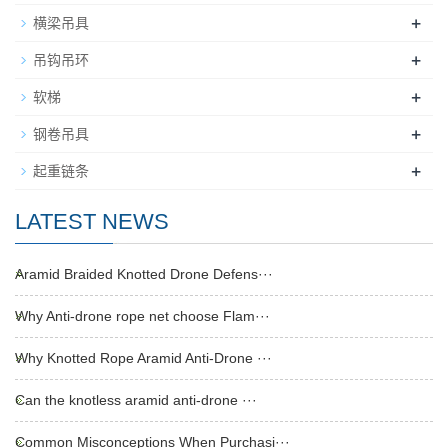
+
横梁吊具
+
吊钩吊环
+
软梯
+
钢卷吊具
+
起重链条
LATEST NEWS
Aramid Braided Knotted Drone Defens···
Why Anti-drone rope net choose Flam···
Why Knotted Rope Aramid Anti-Drone ···
Can the knotless aramid anti-drone ···
Common Misconceptions When Purchasi···