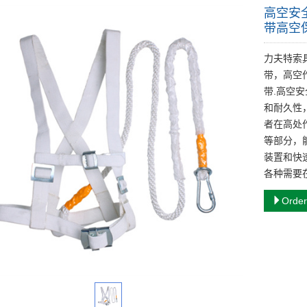
高空安
带高空
力夫特索具
带，高空
带.高空
和耐久性
者在高处
等部分，
装置和快
各种需要
Order