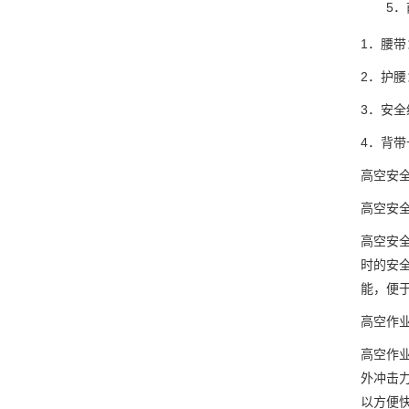
5．
1．腰带：
2．护腰：
3．安全
4．背带长
高空安
高空安
高空安
时的安
能，便
高空作
高空作
外冲击
以方便