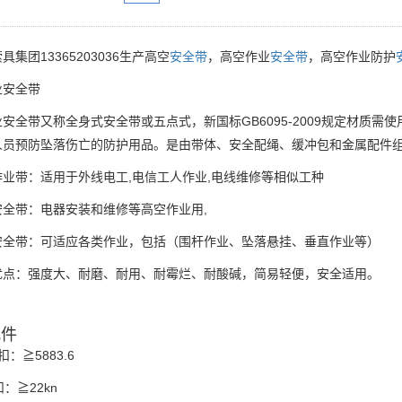
具集团13365203036生产高空
安全带
，高空作业
安全带
，高空作业防护
业安全带
安全带又称全身式安全带或五点式，新国标GB6095-2009规定材质
人员预防坠落伤亡的防护用品。是由带体、安全配绳、缓冲包和金属配件
业带：适用于外线电工,电信工人作业,电线维修等相似工种
安全带：电器安装和维修等高空作业用,
安全带：可适应各类作业，包括（围杆作业、坠落悬挂、垂直作业等）
优点：强度大、耐磨、耐用、耐霉烂、耐酸碱，简易轻便，安全适用。
配件
：≧5883.6
扣：≧22kn