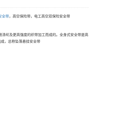
安全带
，高空保险带，电工高空双保险安全带
需使用涤纶及更高强度的织带加工而成的。全身式安全带是高
组成，总称坠落悬挂安全带