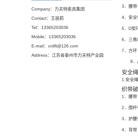
3．腰带
Company：力夫特索具集团
4．安全
Contact：王丽莉
Tel：13365203036
5．D型环
Mobile：13365203036
6．三角环
E-mail：cnlift@126.com
7．方环：
Address：江苏省泰州市力夫特产业园
8．
安全
1.安全绳
织带
1．腰带
2．围杆
3．护腰
4．背带