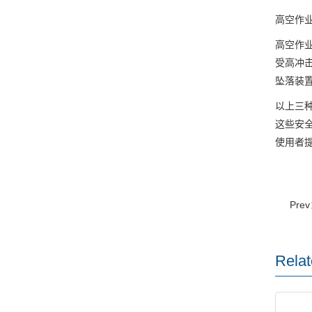
高空作
高空作
受高冲
坠落装
以上三
这些安
使用者
Pre
Relat