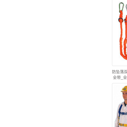
防坠落
全带_