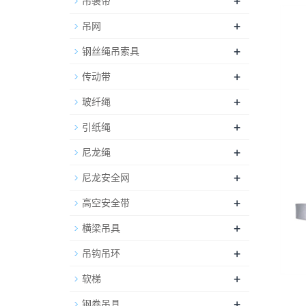
+
吊装带
+
吊网
+
钢丝绳吊索具
+
传动带
+
玻纤绳
+
引纸绳
+
尼龙绳
+
尼龙安全网
+
高空安全带
+
横梁吊具
+
吊钩吊环
+
软梯
+
钢卷吊具