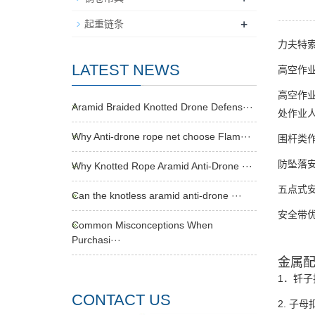
+
起重链条
力夫特索
LATEST NEWS
高空作
高空作业
Aramid Braided Knotted Drone Defens···
处作业
Why Anti-drone rope net choose Flam···
围杆类作
防坠落
Why Knotted Rope Aramid Anti-Drone ···
五点式
Can the knotless aramid anti-drone ···
安全带
Common Misconceptions When
Purchasi···
金属
1．钎子扣
CONTACT US
2. 子母