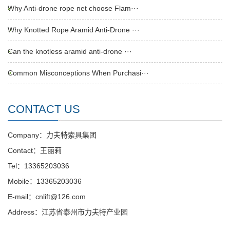
Why Anti-drone rope net choose Flam···
Why Knotted Rope Aramid Anti-Drone ···
Can the knotless aramid anti-drone ···
Common Misconceptions When Purchasi···
CONTACT US
Company：力夫特索具集团
Contact：王丽莉
Tel：13365203036
Mobile：13365203036
E-mail：cnlift@126.com
Address：江苏省泰州市力夫特产业园