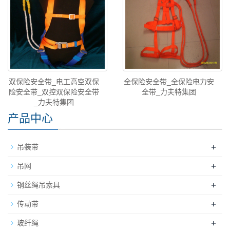
双保险安全带_电工高空双保
全保险安全带_全保险电力安
险安全带_双控双保险安全带
全带_力夫特集团
_力夫特集团
产品中心
+
吊装带
+
吊网
+
钢丝绳吊索具
+
传动带
+
玻纤绳