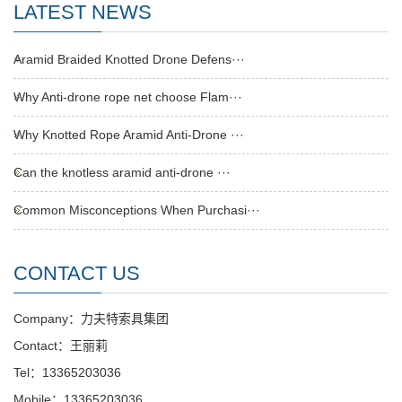
LATEST NEWS
Aramid Braided Knotted Drone Defens···
Why Anti-drone rope net choose Flam···
Why Knotted Rope Aramid Anti-Drone ···
Can the knotless aramid anti-drone ···
Common Misconceptions When Purchasi···
CONTACT US
Company：力夫特索具集团
Contact：王丽莉
Tel：13365203036
Mobile：13365203036