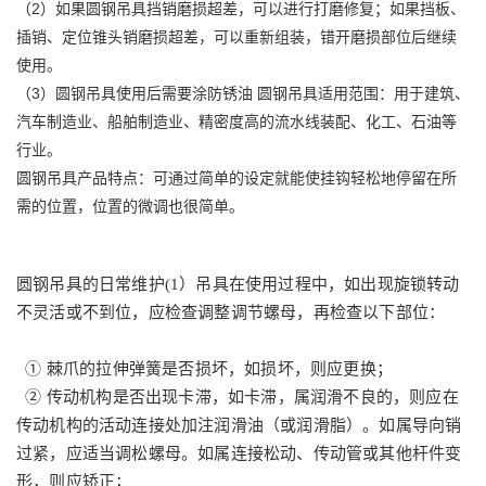
（2）如果圆钢吊具挡销磨损超差，可以进行打磨修复；如果挡板、
插销、定位锥头销磨损超差，可以重新组装，错开磨损部位后继续
使用。
（3）圆钢吊具使用后需要涂防锈油 圆钢吊具适用范围：用于建筑、
汽车制造业、船舶制造业、精密度高的流水线装配、化工、石油等
行业。
圆钢吊具产品特点：可通过简单的设定就能使挂钩轻松地停留在所
需的位置，位置的微调也很简单。
圆钢吊具的日常维护(1）吊具在使用过程中，如出现旋锁转动
不灵活或不到位，应检查调整调节螺母，再检查以下部位：
① 棘爪的拉伸弹簧是否损坏，如损坏，则应更换；
② 传动机构是否出现卡滞，如卡滞，属润滑不良的，则应在
传动机构的活动连接处加注润滑油（或润滑脂）。如属导向销
过紧，应适当调松螺母。如属连接松动、传动管或其他杆件变
形，则应矫正；