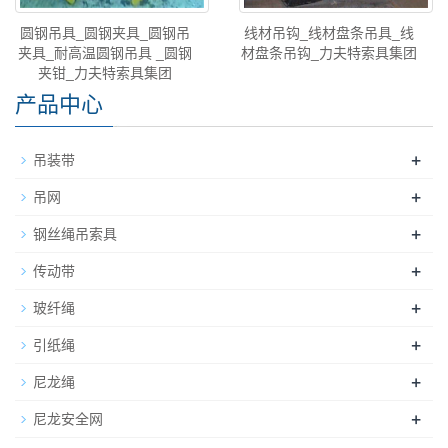
圆钢吊具_圆钢夹具_圆钢吊
线材吊钩_线材盘条吊具_线
夹具_耐高温圆钢吊具 _圆钢
材盘条吊钩_力夫特索具集团
夹钳_力夫特索具集团
产品中心
+
吊装带
+
吊网
+
钢丝绳吊索具
+
传动带
+
玻纤绳
+
引纸绳
+
尼龙绳
+
尼龙安全网