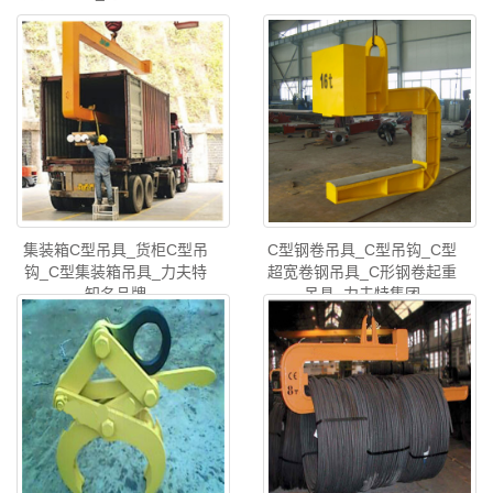
集装箱C型吊具_货柜C型吊
C型钢卷吊具_C型吊钩_C型
钩_C型集装箱吊具_力夫特
超宽卷钢吊具_C形钢卷起重
知名品牌
吊具_力夫特集团