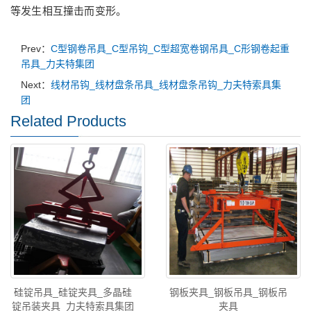
等发生相互撞击而变形。
Prev：
C型钢卷吊具_C型吊钩_C型超宽卷钢吊具_C形钢卷起重
吊具_力夫特集团
Next：
线材吊钩_线材盘条吊具_线材盘条吊钩_力夫特索具集
团
Related Products
硅锭吊具_硅锭夹具_多晶硅
钢板夹具_钢板吊具_钢板吊
锭吊装夹具_力夫特索具集团
夹具