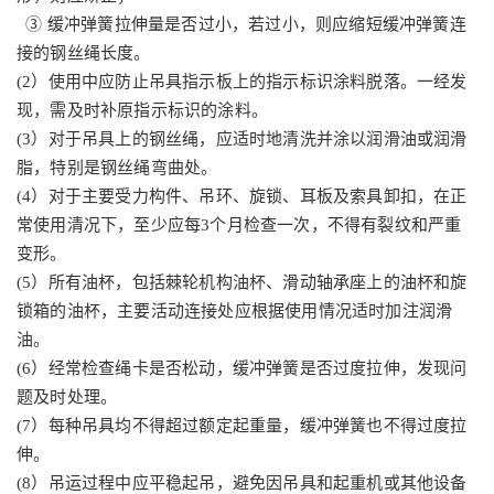
③ 缓冲弹簧拉伸量是否过小，若过小，则应缩短缓冲弹簧连
接的钢丝绳长度。
(2）使用中应防止吊具指示板上的指示标识涂料脱落。一经发
现，需及时补原指示标识的涂料。
(3）对于吊具上的钢丝绳，应适时地清洗并涂以润滑油或润滑
脂，特别是钢丝绳弯曲处。
(4）对于主要受力构件、吊环、旋锁、耳板及索具卸扣，在正
常使用清况下，至少应每3个月检查一次，不得有裂纹和严重
变形。
(5）所有油杯，包括棘轮机构油杯、滑动轴承座上的油杯和旋
锁箱的油杯，主要活动连接处应根据使用情况适时加注润滑
油。
(6）经常检查绳卡是否松动，缓冲弹簧是否过度拉伸，发现问
题及时处理。
(7）每种吊具均不得超过额定起重量，缓冲弹簧也不得过度拉
伸。
(8）吊运过程中应平稳起吊，避免因吊具和起重机或其他设备