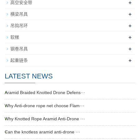
+
高空安全带
+
横梁吊具
+
吊钩吊环
+
软梯
+
钢卷吊具
+
起重链条
LATEST NEWS
Aramid Braided Knotted Drone Defens···
Why Anti-drone rope net choose Flam···
Why Knotted Rope Aramid Anti-Drone ···
Can the knotless aramid anti-drone ···