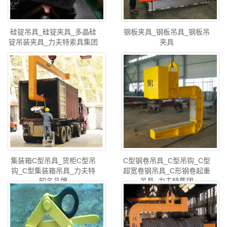
硅锭吊具_硅锭夹具_多晶硅
钢板夹具_钢板吊具_钢板吊
锭吊装夹具_力夫特索具集团
夹具
集装箱C型吊具_货柜C型吊
C型钢卷吊具_C型吊钩_C型
钩_C型集装箱吊具_力夫特
超宽卷钢吊具_C形钢卷起重
知名品牌
吊具_力夫特集团