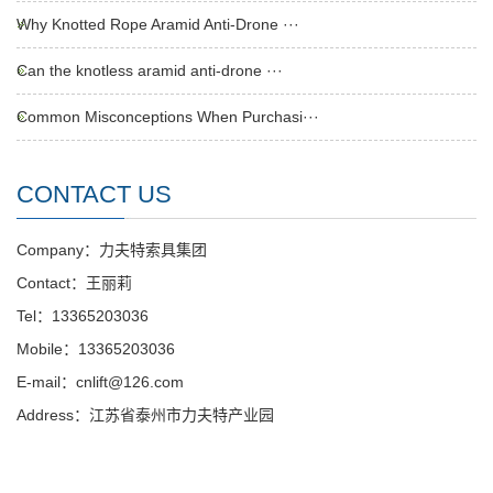
Why Knotted Rope Aramid Anti-Drone ···
Can the knotless aramid anti-drone ···
Common Misconceptions When Purchasi···
CONTACT US
Company：力夫特索具集团
Contact：王丽莉
Tel：13365203036
Mobile：13365203036
E-mail：cnlift@126.com
Address：江苏省泰州市力夫特产业园