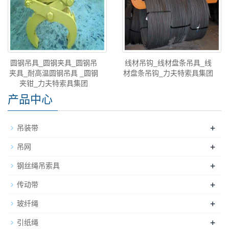
圆钢吊具_圆钢夹具_圆钢吊
线材吊钩_线材盘条吊具_线
夹具_耐高温圆钢吊具 _圆钢
材盘条吊钩_力夫特索具集团
夹钳_力夫特索具集团
产品中心
+
吊装带
+
吊网
+
钢丝绳吊索具
+
传动带
+
玻纤绳
+
引纸绳