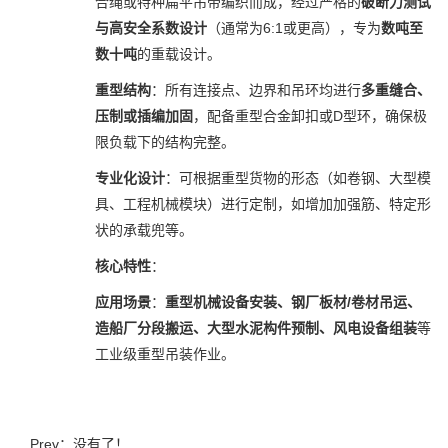
合绳或特种扁平吊带编织而成，经过严格的
破断力测试
与高安全系数设计
（通常为6:1或更高），专为
数吨至
数十吨
的重载设计。
重型结构
：所有连接点、边界和吊环均进行
多重缝合、
压制或插编加固
，配备重型合金卸扣或D型环，确保极
限负载下的结构完整。
专业化设计
：可根据重型货物的形态（如卷钢、大型模
具、工程机械模块）进行定制，如增加加强筋、特定形
状的承载兜等。
核心特性
：
应用场景
：
重型机械设备安装、钢厂板材/卷材吊运、
造船厂分段搬运、大型水泥构件预制、风电设备组装
等
工业级重型吊装作业。
Prev：没有了！