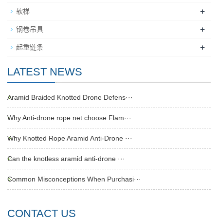
+
软梯
+
钢卷吊具
+
起重链条
LATEST NEWS
Aramid Braided Knotted Drone Defens···
Why Anti-drone rope net choose Flam···
Why Knotted Rope Aramid Anti-Drone ···
Can the knotless aramid anti-drone ···
Common Misconceptions When Purchasi···
CONTACT US