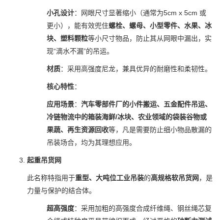
小孔设计
：网眼尺寸显著缩小（通常为5cm x 5cm 或
更小），能有效兜住
螺栓、螺母、小型零件、水果、冰
块、塑料颗粒
等小尺寸物品，防止其从网眼中漏出，实
现“滴水不漏”的吊运。
材质
：采用高强度尼龙，兼具优异的耐磨性和柔韧性。
核心特性
：
应用场景
：
汽车零部件厂的小件搬运、五金配件吊运、
冷链物流中的箱装海鲜/冰块、农业领域的袋装谷物或
果蔬、再生资源回收
等，凡是需要防止细小物品散漏的
吊装场合，均为其理想应用。
起重吊货网
此名称特指用于
重型、大吨位工业吊装
的
高规格软吊货网
，是
力量与保护的结合体。
超高强度
：采用加粗的高强度合成纤维绳、钢丝绳芯复