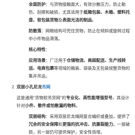
全面防护
：与货物接触面大，有效分散压力，防止勒
伤、刮擦和破损，尤其适用于
纸箱包装、木箱、塑料托
盘、软包装货物
及
表面光洁的制品
。
防散落
：网眼结构可兜住货物，防止在倾斜或旋转过程
中小件物品滑落。
核心特性
：
应用场景
：广泛用于
仓储物流、商超配送、生产线转
运、电商包裹
等领域的箱装、袋装及无包装规整货物的
集并吊运。
双层小孔尼龙
吊网
这是通用“货物软吊货网”的
专业化、高性能增强型号
。其设计
针对
小件、散件或怕散漏的物料
。
双层结构
：采用双层尼龙绳网复合编织或叠加，提供了
冗余的安全保障
和
更强的抗冲击、抗撕裂能力
。一层破
损，另一层仍可提供保护，安全性倍增。