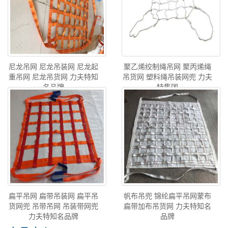
尼龙吊网 尼龙吊装网 尼龙起
聚乙烯绞制绳吊网 聚丙烯绳
重吊网 尼龙吊货网 力夫特知
吊货网 塑料绳吊装网兜 力夫
名品牌
特集团
扁平吊网 扁带吊装网 扁平吊
帆布吊兜 锦纶扁平吊网蒙布
货网兜 吊带吊网 吊装带网兜
扁带加布吊货网 力夫特知名
力夫特知名品牌
品牌