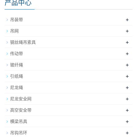
产品中心
+
吊装带
+
吊网
+
钢丝绳吊索具
+
传动带
+
玻纤绳
+
引纸绳
+
尼龙绳
+
尼龙安全网
+
高空安全带
+
横梁吊具
+
吊钩吊环