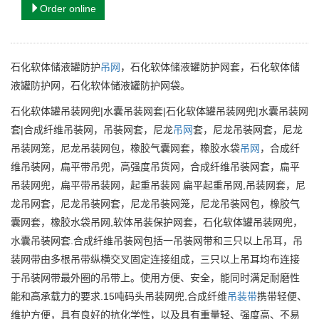
Order online
石化软体储液罐防护
吊网
，石化软体储液罐防护网套，石化软体储
液罐防护网，石化软体储液罐防护网袋。
石化软体罐吊装网兜|水囊吊装网套|石化软体罐吊装网兜|水囊吊装网
套|合成纤维吊装网，吊装网套，尼龙
吊网
套，尼龙吊装网套，尼龙
吊装网笼，尼龙吊装网包，橡胶气囊网套，橡胶水袋
吊网
，合成纤
维吊装网，扁平带吊兜，高强度吊货网，合成纤维吊装网套，扁平
吊装网兜，扁平带吊装网，起重吊装网 扁平起重吊网,吊装网套，尼
龙吊网套，尼龙吊装网套，尼龙吊装网笼，尼龙吊装网包，橡胶气
囊网套，橡胶水袋吊网,软体吊装保护网套，石化软体罐吊装网兜，
水囊吊装网套.合成纤维吊装网包括一吊装网带和三只以上吊耳，吊
装网带由多根吊带纵横交叉固定连接组成，三只以上吊耳均布连接
于吊装网带最外圈的吊带上。使用方便、安全，能同时满足耐磨性
能和高承载力的要求.15吨码头吊装网兜,合成纤维
吊装带
携带轻便、
维护方便，具有良好的抗化学性，以及具有重量轻、强度高、不易