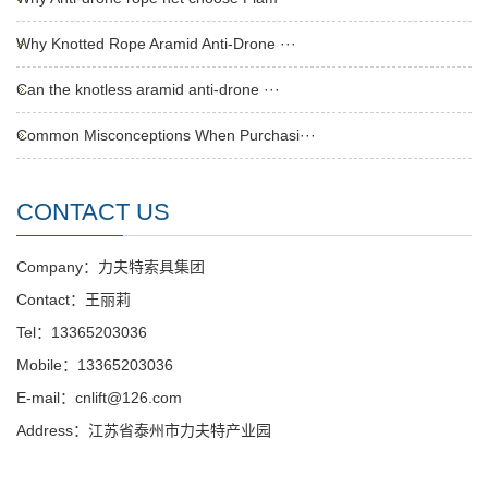
Why Knotted Rope Aramid Anti-Drone ···
Can the knotless aramid anti-drone ···
Common Misconceptions When Purchasi···
CONTACT US
Company：力夫特索具集团
Contact：王丽莉
Tel：13365203036
Mobile：13365203036
E-mail：cnlift@126.com
Address：江苏省泰州市力夫特产业园