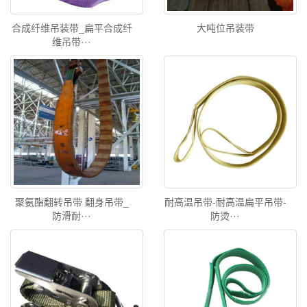
合成纤维吊装带_扁平合成纤
大吨位吊装带
维吊带···
聚氨酯翻转吊带 翻身吊带_
耐高温吊带-耐高温扁平吊带-
防滑耐···
防烫···