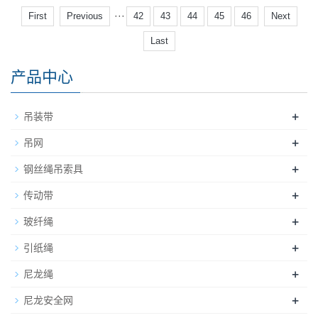
···
First
Previous
42
43
44
45
46
Next
Last
产品中心
+
吊装带
+
吊网
+
钢丝绳吊索具
+
传动带
+
玻纤绳
+
引纸绳
+
尼龙绳
+
尼龙安全网