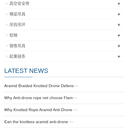
+
高空安全带
+
横梁吊具
+
吊钩吊环
+
软梯
+
钢卷吊具
+
起重链条
LATEST NEWS
Aramid Braided Knotted Drone Defens···
Why Anti-drone rope net choose Flam···
Why Knotted Rope Aramid Anti-Drone ···
Can the knotless aramid anti-drone ···