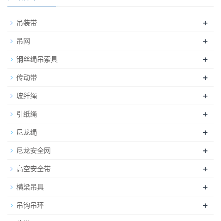
+
吊装带
+
吊网
+
钢丝绳吊索具
+
传动带
+
玻纤绳
+
引纸绳
+
尼龙绳
+
尼龙安全网
+
高空安全带
+
横梁吊具
+
吊钩吊环