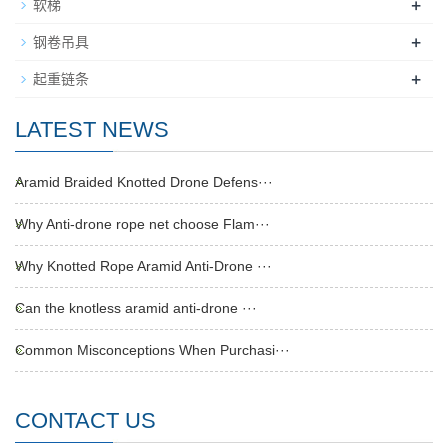
+
软梯
+
钢卷吊具
+
起重链条
LATEST NEWS
Aramid Braided Knotted Drone Defens···
Why Anti-drone rope net choose Flam···
Why Knotted Rope Aramid Anti-Drone ···
Can the knotless aramid anti-drone ···
Common Misconceptions When Purchasi···
CONTACT US