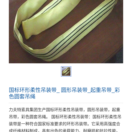
国标环形柔性吊装带_ 圆形吊装带_起重吊带_彩
色圆套吊绳
力夫特索具集团生产国标环形柔性吊装带，圆形吊装带，起重
吊带，彩色圆套吊绳。 国标环形柔性吊装带：国标环形柔性吊
装带是一种符合国家标准要求的环形吊装带。它采用高强度合
成纤维材料制成，具有出色的承载能力、耐磨损和抗拉性能。