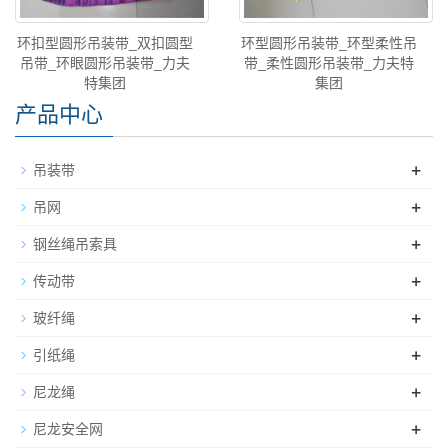
环扣型圆形吊装带_双扣圆型
环型圆形吊装带_环型柔性吊
吊带_环眼圆形吊装带_力夫
带_柔性圆形吊装带_力夫特
特集团
集团
产品中心
+
吊装带
+
吊网
+
钢丝绳吊索具
+
传动带
+
玻纤绳
+
引纸绳
+
尼龙绳
+
尼龙安全网