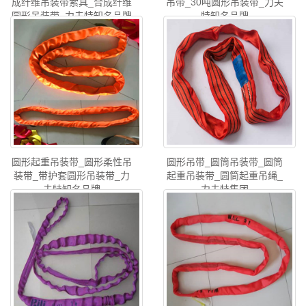
成纤维吊装带索具_合成纤维
吊带_30吨圆形吊装带_力夫
圆形吊装带_力夫特知名品牌
特知名品牌
圆形起重吊装带_圆形柔性吊
圆形吊带_圆筒吊装带_圆筒
装带_带护套圆形吊装带_力
起重吊装带_圆筒起重吊绳_
夫特知名品牌
力夫特集团