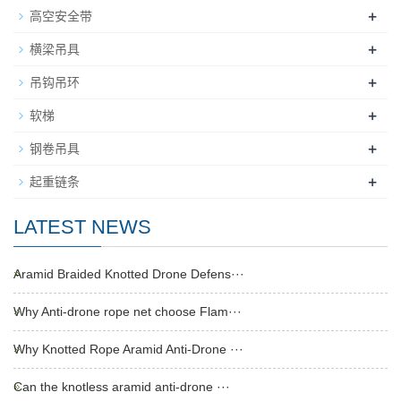
+
高空安全带
+
横梁吊具
+
吊钩吊环
+
软梯
+
钢卷吊具
+
起重链条
LATEST NEWS
Aramid Braided Knotted Drone Defens···
Why Anti-drone rope net choose Flam···
Why Knotted Rope Aramid Anti-Drone ···
Can the knotless aramid anti-drone ···