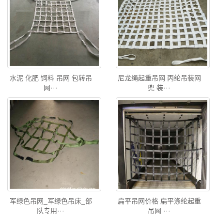
水泥 化肥 饲料 吊网 包转吊
尼龙绳起重吊网 丙纶吊装网
网···
兜 装···
军绿色吊网_军绿色吊床_部
扁平吊网价格 扁平涤纶起重
队专用···
吊网 ···