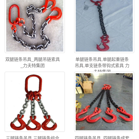
双腿链条吊具_两腿吊链索具
单腿链条吊具,单腿起重链条
_力夫特集团
吊具,单支链条带钩式索具 力
夫特集团
三腿链条吊具,三腿链条组合
四腿链条吊具_四腿链条成套