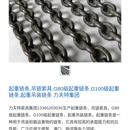
起重链条,吊链索具,G80级起重链条,G100级起重
链条,起重吊装链条 力夫特集团
力夫特索具集团13365203036生产起重链条，吊链索具，G80
级起重链条，G100级起重链条，起重吊装链条。起重链条是一
种用于吊装和搬运重物的链条，它具有较高的承载能力和抗拉
性能，广泛应用于建筑、港口、物流等各个领域。