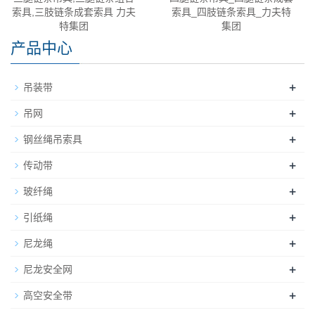
索具,三肢链条成套索具 力夫
索具_四肢链条索具_力夫特
特集团
集团
产品中心
+
吊装带
+
吊网
+
钢丝绳吊索具
+
传动带
+
玻纤绳
+
引纸绳
+
尼龙绳
+
尼龙安全网
+
高空安全带