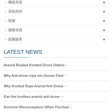
+
横梁吊具
+
吊钩吊环
+
软梯
+
钢卷吊具
+
起重链条
LATEST NEWS
Aramid Braided Knotted Drone Defens···
Why Anti-drone rope net choose Flam···
Why Knotted Rope Aramid Anti-Drone ···
Can the knotless aramid anti-drone ···
Common Misconceptions When Purchasi···