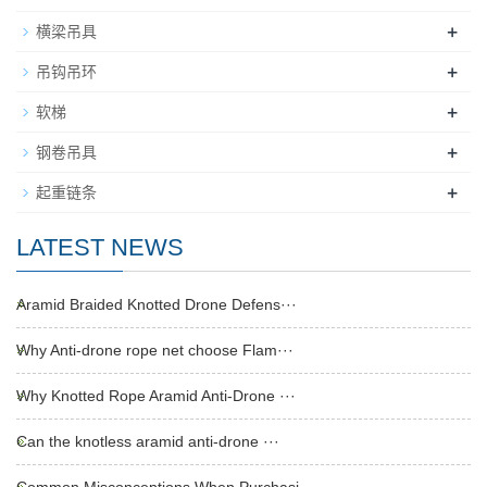
+
横梁吊具
+
吊钩吊环
+
软梯
+
钢卷吊具
+
起重链条
LATEST NEWS
Aramid Braided Knotted Drone Defens···
Why Anti-drone rope net choose Flam···
Why Knotted Rope Aramid Anti-Drone ···
Can the knotless aramid anti-drone ···