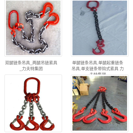
双腿链条吊具_两腿吊链索具
单腿链条吊具,单腿起重链条
_力夫特集团
吊具,单支链条带钩式索具 力
夫特集团