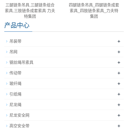
三腿链条吊具,三腿链条组合
四腿链条吊具_四腿链条成套
索具,三肢链条成套索具 力夫
索具_四肢链条索具_力夫特
特集团
集团
产品中心
+
吊装带
+
吊网
+
钢丝绳吊索具
+
传动带
+
玻纤绳
+
引纸绳
+
尼龙绳
+
尼龙安全网
+
高空安全带