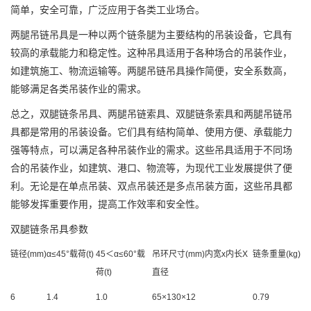
简单，安全可靠，广泛应用于各类工业场合。
两腿吊链吊具是一种以两个链条腿为主要结构的吊装设备，它具有
较高的承载能力和稳定性。这种吊具适用于各种场合的吊装作业，
如建筑施工、物流运输等。两腿吊链吊具操作简便，安全系数高，
能够满足各类吊装作业的需求。
总之，双腿链条吊具、两腿吊链索具、双腿链条索具和两腿吊链吊
具都是常用的吊装设备。它们具有结构简单、使用方便、承载能力
强等特点，可以满足各种吊装作业的需求。这些吊具适用于不同场
合的吊装作业，如建筑、港口、物流等，为现代工业发展提供了便
利。无论是在单点吊装、双点吊装还是多点吊装方面，这些吊具都
能够发挥重要作用，提高工作效率和安全性。
双腿链条吊具参数
链径(mm)
α≤45°载荷(t)
45＜α≤60°载
吊环尺寸(mm)内宽x内长X
链条重量(kg)
荷(t)
直径
6
1.4
1.0
65×130×12
0.79