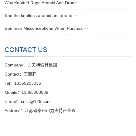
Why Knotted Rope Aramid Anti-Drone ···
Can the knotless aramid anti-drone ···
Common Misconceptions When Purchasi···
CONTACT US
Company：力夫特索具集团
Contact：王丽莉
Tel：13365203036
Mobile：13365203036
E-mail：cnlift@126.com
Address：江苏省泰州市力夫特产业园