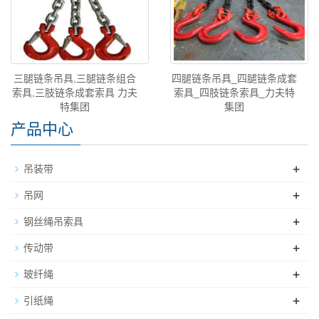
三腿链条吊具,三腿链条组合
四腿链条吊具_四腿链条成套
索具,三肢链条成套索具 力夫
索具_四肢链条索具_力夫特
特集团
集团
产品中心
+
吊装带
+
吊网
+
钢丝绳吊索具
+
传动带
+
玻纤绳
+
引纸绳