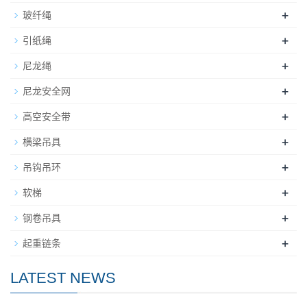
+
玻纤绳
+
引纸绳
+
尼龙绳
+
尼龙安全网
+
高空安全带
+
横梁吊具
+
吊钩吊环
+
软梯
+
钢卷吊具
+
起重链条
LATEST NEWS