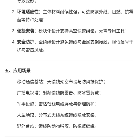
导致变形；
环境适应性
：主体材料耐候性强，可选防紫外线、阻燃、抗霉
菌等特种处理；
便捷安装
：模块化设计支持高空快速组装，无需专用工具；
安全防护
：全绝缘设计避免馈线与金属支架接触，降低信号干
扰与雷击风险。
五、应用场景
移动通信基站：天馈线架空布设与防风振保护；
广播电视塔：射频馈线防雷击、防冰雪负载；
军事设施：雷达馈线电磁屏蔽与物理防护；
大型场馆：分布式天线系统馈线隐蔽安装；
野外台站：馈线防动物啃咬、防植被缠绕。