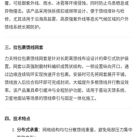
覆，可抵御紫外线、雨水、冰雹等环境侵蚀，同时防止鸟类栖息或
异物撞击。该产品采用快拆搭扣或绑带设计，便于馈线增补与检
修，尤其适用于沿海高盐雾、高原强紫外线等恶劣气候区域的户外
馈线系统长期防护。
三、拉包裹馈线网套
力夫特拉包裹馈线网套是针对长距离馈线布设设计的牵引式防护装
置。网套以高强耐磨材料编织成筒状结构，一侧设置纵向开口，通
过边缘连续钩环实现快速开合包裹。安装时可先将网套展开平铺，
馈线放入后拉合钩环即可完成封闭，大幅提升多根馈线并行敷设效
率。该产品兼具牵引缓冲与全程防护功能，适用于基站天馈系统、
卫星地面站等场景的馈线牵引与固定一体化施工。
四、技术特点
分布式承重
：网格结构均匀分散馈线重量，避免局部压力集中