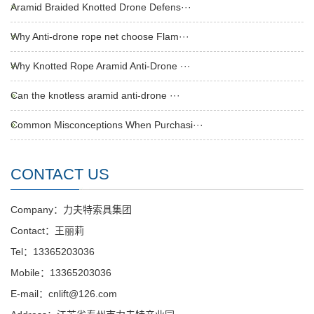
Aramid Braided Knotted Drone Defens···
Why Anti-drone rope net choose Flam···
Why Knotted Rope Aramid Anti-Drone ···
Can the knotless aramid anti-drone ···
Common Misconceptions When Purchasi···
CONTACT US
Company：力夫特索具集团
Contact：王丽莉
Tel：13365203036
Mobile：13365203036
E-mail：cnlift@126.com