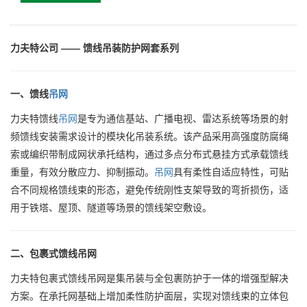
力夫特公司 —— 馈线吊装防护网套系列
一、馈线
吊网
力夫特馈线
吊网
是专为通信基站、广播电视、雷达系统等场景的射
频馈线安装需求设计的模块化吊装系统。该产品采用高强度防腐绳
索或编织带制成网状承托结构，通过多点分布式悬挂方式承载馈线
重量，有效分散应力、抑制振动。
吊网
具有柔性自适应特性，可贴
合不同规格馈线束的形态，避免传统刚性支架导致的弯折损伤，适
用于铁塔、屋顶、隧道等场景的馈线架空敷设。
二、包裹式馈线吊网
力夫特包裹式馈线吊网是集吊装与全包裹防护于一体的增强型解决
方案。在承托网基础上增加柔性防护面层，实现对馈线束的立体包