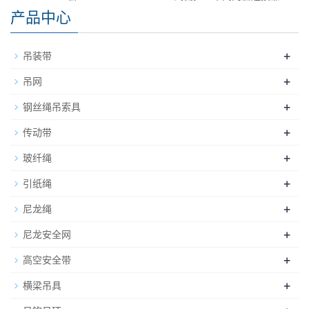
产品中心
+
吊装带
+
吊网
+
钢丝绳吊索具
+
传动带
+
玻纤绳
+
引纸绳
+
尼龙绳
+
尼龙安全网
+
高空安全带
+
横梁吊具