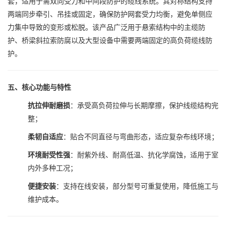
套，适用于需双向受力和中间段防护的缆线系统。其对称结构支持
两端同步牵引、吊挂或固定，确保防护网套受力均衡，避免单侧应
力集中导致的变形或松脱。该产品广泛用于悬索结构中的主缆防
护、桥梁斜拉索防腐以及大型设备中需要两端固定的高负荷缆线防
护。
五、核心功能与特性
抗拉伸耐磨损
：承受高负荷拉伸与长期摩擦，保护线缆结构完
整；
柔韧自适应
：贴合不同直径与弯曲形态，适应复杂布线环境；
环境耐受性强
：耐紫外线、耐高低温、抗化学腐蚀，适用于室
内外多种工况；
便捷安装
：支持在线安装，部分型号可重复使用，降低施工与
维护成本。