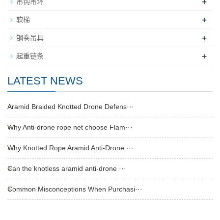
+
吊钩吊环
+
软梯
+
钢卷吊具
+
起重链条
LATEST NEWS
Aramid Braided Knotted Drone Defens···
Why Anti-drone rope net choose Flam···
Why Knotted Rope Aramid Anti-Drone ···
Can the knotless aramid anti-drone ···
Common Misconceptions When Purchasi···