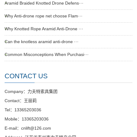
Aramid Braided Knotted Drone Defens···
Why Anti-drone rope net choose Flam···
Why Knotted Rope Aramid Anti-Drone ···
Can the knotless aramid anti-drone ···
Common Misconceptions When Purchasi···
CONTACT US
Company：力夫特索具集团
Contact：王丽莉
Tel：13365203036
Mobile：13365203036
E-mail：cnlift@126.com