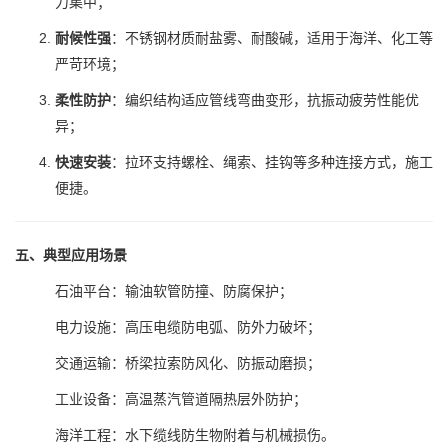
力集中；
耐候性强
：不锈钢材质耐盐雾、耐酸碱，适用于海洋、化工等
严苛环境；
柔性防护
：编织结构适应管线弯曲变形，抗振动疲劳性能优
异；
快速安装
：拉环支持螺栓、绳索、挂钩等多种连接方式，施工
便捷。
五、典型应用场景
石油平台：输油软管防撞、防腐保护；
电力设施：高压电缆防电弧、防外力破坏；
交通运输：桥梁拉索防风化、防振动磨损；
工业设备：高温蒸汽管道隔热层外防护；
海洋工程：水下缆线防生物附着与机械损伤。