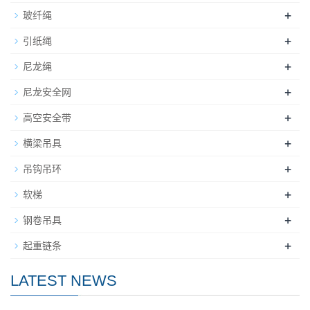
+
玻纤绳
+
引纸绳
+
尼龙绳
+
尼龙安全网
+
高空安全带
+
横梁吊具
+
吊钩吊环
+
软梯
+
钢卷吊具
+
起重链条
LATEST NEWS