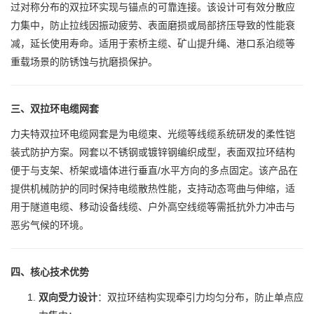
过对称分布的双拉环实现与锚点的可靠连接。该设计可有效分散应
力集中，防止拉线因振动疲劳、表面磨损或局部挤压导致的性能衰
减，延长使用寿命。适用于索桥主缆、矿山提升绳、港口系泊缆等
重载场景的防锈蚀与抗磨损保护。
三、双拉环电缆网套
力夫特双拉环电缆网套是为电缆束、光缆等线缆系统研发的柔性铠
装式防护方案。网套以不锈钢或镀锌钢编织成型，表面双拉环结构
便于与支架、桥架或墙体进行垂直/水平方向的多点固定。该产品在
提供机械防护的同时保持电缆散热性能，支持动态弯曲与伸缩，适
用于隧道电缆、移动设备线缆、户外高空线缆等需抵抗外力冲击与
恶劣气候的环境。
四、核心技术优势
双向受力设计
：双拉环结构实现牵引力均匀分布，防止单点应